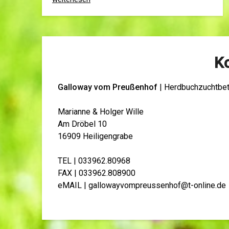
K
Galloway vom Preußenhof
| Herdbuchzuchtbet
Marianne & Holger Wille
Am Dröbel 10
16909 Heiligengrabe
TEL | 033962.80968
FAX | 033962.808900
eMAIL | gallowayvompreussenhof@t-online.de